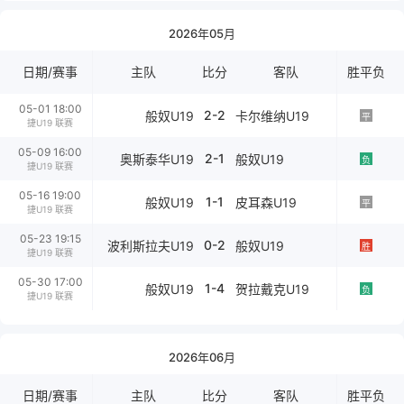
2026年05月
日期/赛事
主队
比分
客队
胜平负
05-01 18:00
2-2
般奴U19
卡尔维纳U19
平
捷U19 联赛
05-09 16:00
2-1
奥斯泰华U19
般奴U19
负
捷U19 联赛
05-16 19:00
1-1
般奴U19
皮耳森U19
平
捷U19 联赛
05-23 19:15
0-2
波利斯拉夫U19
般奴U19
胜
捷U19 联赛
05-30 17:00
1-4
般奴U19
贺拉戴克U19
负
捷U19 联赛
2026年06月
日期/赛事
主队
比分
客队
胜平负