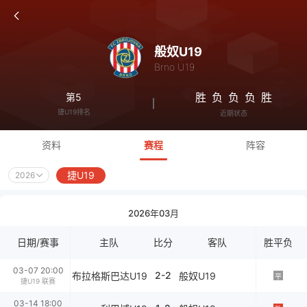
般奴U19
Brno U19
胜
负
负
负
胜
第5
捷U19排名
近期状态
资料
赛程
阵容
捷U19
2026
2026年03月
日期/赛事
主队
比分
客队
胜平负
03-07 20:00
2-2
布拉格斯巴达U19
般奴U19
平
捷U19 联赛
03-14 18:00