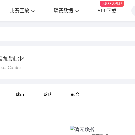
送588大礼包
比赛回放
联赛数据
APP下载
及加勒比杯
opa Caribe
球员
球队
转会