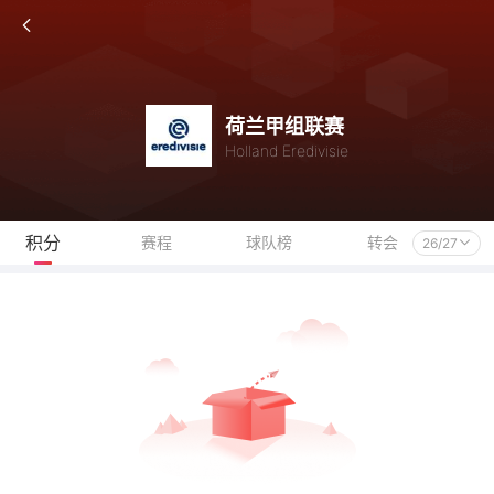
荷兰甲组联赛
Holland Eredivisie
积分
赛程
球队榜
转会
26/27