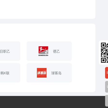
日职乙
德乙
韩K联
球客岛