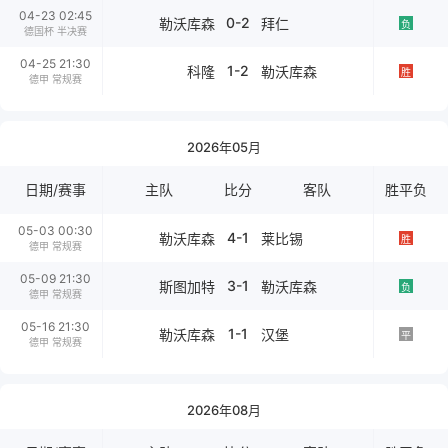
04-23 02:45
0-2
勒沃库森
拜仁
负
德国杯 半决赛
04-25 21:30
1-2
科隆
勒沃库森
胜
德甲 常规赛
2026年05月
日期/赛事
主队
比分
客队
胜平负
05-03 00:30
4-1
勒沃库森
莱比锡
胜
德甲 常规赛
05-09 21:30
3-1
斯图加特
勒沃库森
负
德甲 常规赛
05-16 21:30
1-1
勒沃库森
汉堡
平
德甲 常规赛
2026年08月