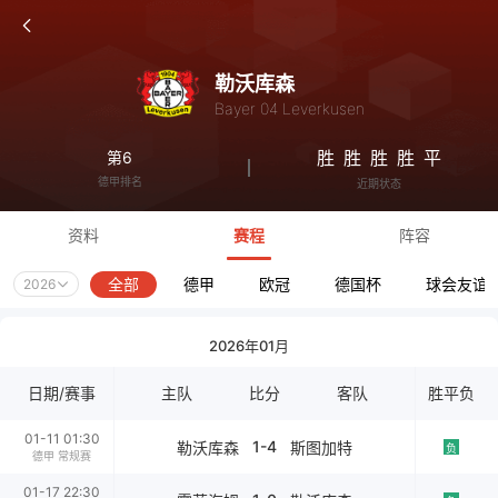
勒沃库森
Bayer 04 Leverkusen
胜
胜
胜
胜
平
第6
德甲排名
近期状态
资料
赛程
阵容
全部
德甲
欧冠
德国杯
球会友谊
2026
2026年01月
日期/赛事
主队
比分
客队
胜平负
01-11 01:30
1-4
勒沃库森
斯图加特
负
德甲 常规赛
01-17 22:30