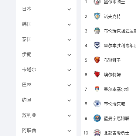
1
墨尔本骑士
日本
2
诺夫克特
韩国
3
布伦瑞克祖云达
泰国
4
墨尔本胜利青年
伊朗
5
布琳狮子
卡塔尔
6
埃尔特姆
巴林
7
墨尔本塞尔维
约旦
8
布伦瑞克城
敘利亚
9
蓝曼宁厄姆联
阿联酋
10
北部吉隆勇士