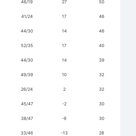
46/19
27
50
41/24
17
46
44/30
14
46
52/35
17
40
44/30
14
39
49/39
10
32
26/24
2
32
45/47
-2
30
38/47
-9
30
33/46
-13
28