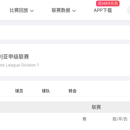
送588大礼包
比赛回放
联赛数据
APP下载
利亚甲级联赛
ate League Division 1
球员
球队
转会
联赛
赛
胜/平/负