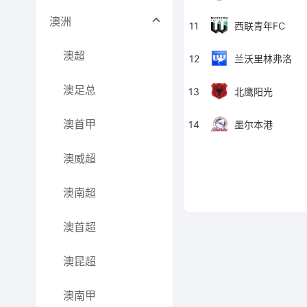
澳洲
11
西联青年FC
澳超
12
兰沃里林弗洛
澳足总
13
北鹰阳光
澳首甲
14
墨尔本港
澳威超
澳南超
澳首超
澳昆超
澳南甲