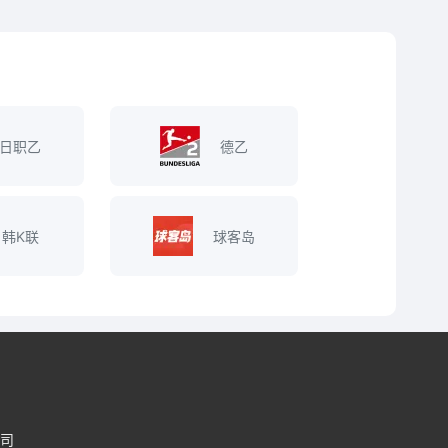
日职乙
德乙
韩K联
球客岛
司