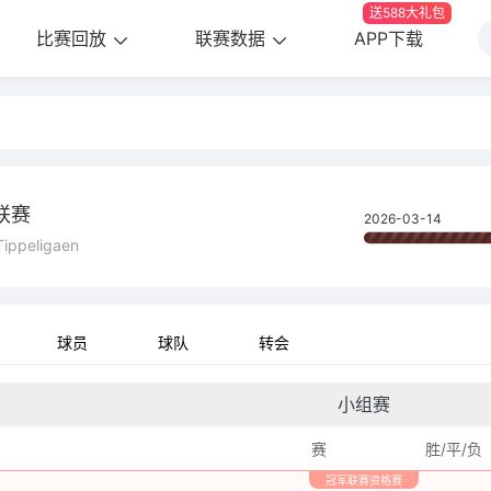
送588大礼包
比赛回放
联赛数据
APP下载
联赛
2026-03-14
ippeligaen
球员
球队
转会
小组赛
赛
胜/平/负
冠军联赛资格赛