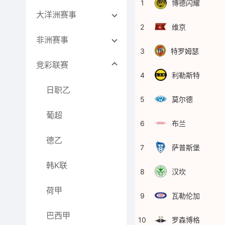
1
博德闪耀
大洋洲赛事
2
维京
非洲赛事
3
特罗姆瑟
竞彩联赛
4
利勒斯特
日职乙
5
莫尔德
葡超
6
布兰
德乙
7
萨普斯堡
韩K联
8
汉坎
荷甲
9
瓦勒伦加
巴西甲
10
罗森博格