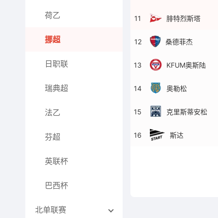
荷乙
11
腓特烈斯塔
挪超
12
桑德菲杰
日职联
13
KFUM奥斯陆
瑞典超
14
奥勒松
15
克里斯蒂安松
法乙
16
斯达
芬超
英联杯
巴西杯
北单联赛