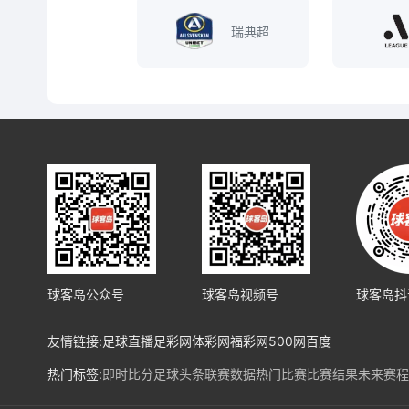
瑞典超
球客岛公众号
球客岛视频号
球客岛抖
友情链接:
足球直播
足彩网
体彩网
福彩网
500网
百度
热门标签:
即时比分
足球头条
联赛数据
热门比赛
比赛结果
未来赛程
热门球队:
皇马
马竞
巴塞罗纳
利物浦
阿森纳
曼城
拜仁
勒沃库森
法兰