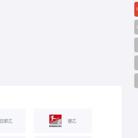
日职乙
德乙