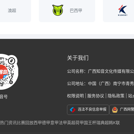
澳超
巴西甲
关于我们
公司名称：
广西知音文化传媒有限公
公司地址：
中国（广西）南宁市青秀
权限说明
|
服务协议
|
隐私政策
|
站
音号
违法不良信息举报
广西网
热门资讯
比赛回放
西甲
德甲
意甲
法甲
英超
荷甲
国王杯
瑞典超
韩K联
克福
那不勒斯
国际米兰
尤文图斯
巴黎
切尔西
阿贾克斯
AC米兰
莱比锡