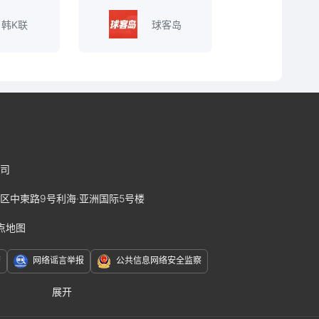
韩K联
球客岛
司
区中柬路9号利海·亚洲国际5号楼
点地图
警
网络谣言举报
公共信息网络安全监察
展开