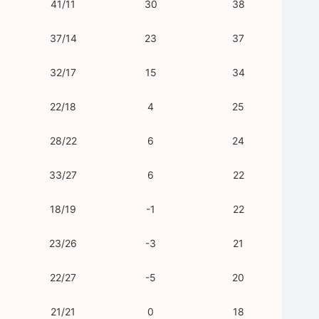
41/11
30
38
37/14
23
37
32/17
15
34
22/18
4
25
28/22
6
24
33/27
6
22
18/19
-1
22
23/26
-3
21
22/27
-5
20
21/21
0
18