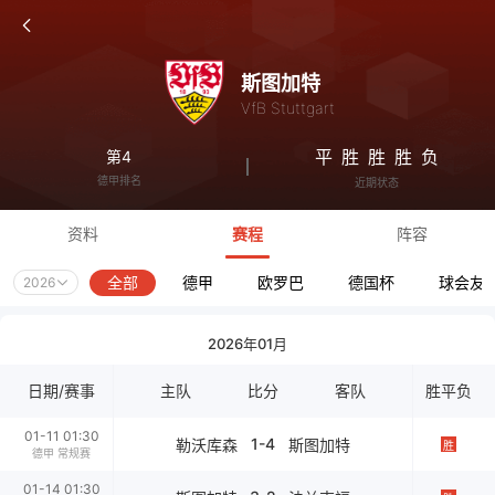
斯图加特
VfB Stuttgart
平
胜
胜
胜
负
第4
德甲排名
近期状态
资料
赛程
阵容
全部
德甲
欧罗巴
德国杯
球会友
2026
2026年01月
日期/赛事
主队
比分
客队
胜平负
01-11 01:30
1-4
勒沃库森
斯图加特
胜
德甲 常规赛
01-14 01:30