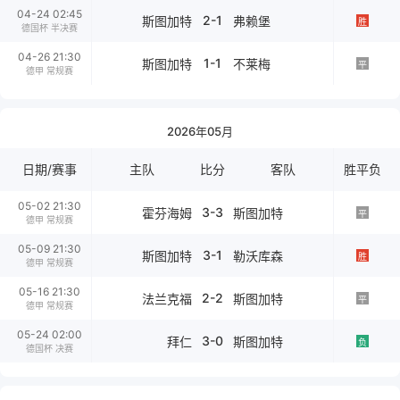
04-24 02:45
2-1
斯图加特
弗赖堡
胜
德国杯 半决赛
04-26 21:30
1-1
斯图加特
不莱梅
平
德甲 常规赛
2026年05月
日期/赛事
主队
比分
客队
胜平负
05-02 21:30
3-3
霍芬海姆
斯图加特
平
德甲 常规赛
05-09 21:30
3-1
斯图加特
勒沃库森
胜
德甲 常规赛
05-16 21:30
2-2
法兰克福
斯图加特
平
德甲 常规赛
05-24 02:00
3-0
拜仁
斯图加特
负
德国杯 决赛