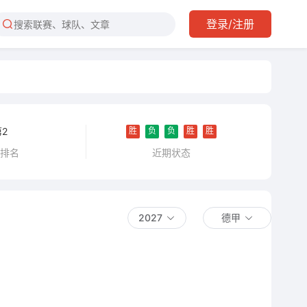
登录/注册
胜
负
负
胜
胜
第2
近期状态
甲排名
2027
德甲