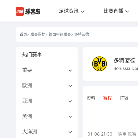
足球资讯
比赛直播
首页
>
联赛数据
>
德国甲组联赛
> 多特蒙德
热门赛事
多特蒙德
Borussia D
重要
欧洲
资料
赛程
阵容
亚洲
美洲
大洋洲
01-08 21:30
德甲 联赛