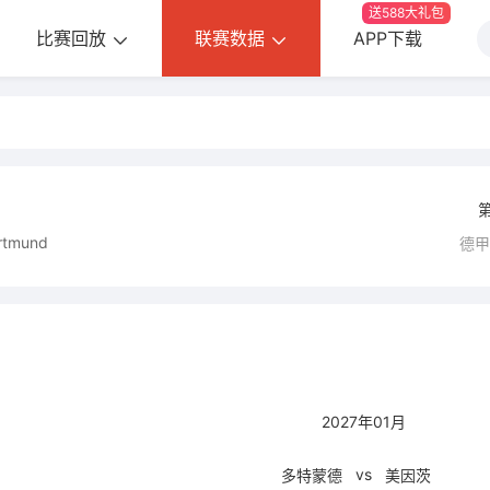
送588大礼包
比赛回放
联赛数据
APP下载
ortmund
德
2027年01月
vs
多特蒙德
美因茨