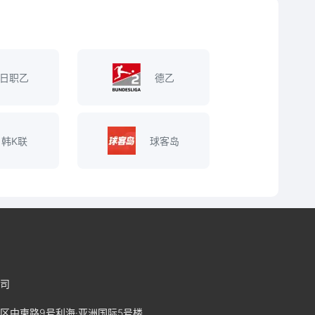
日职乙
德乙
韩K联
球客岛
司
区中柬路9号利海·亚洲国际5号楼