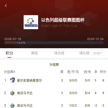
以色列超级联赛图图杯
Israel Ligat Al Toto Cup
2026-07-18
2026-12-24
13.21%
积分
赛程
球员榜
球队榜
2026
分组赛
分组赛A
赛
胜/平/负
进/失
净
积分
1
基尔史莫纳夏普尔
3
3/0/0
5/0
5
9
2
海法马卡比
3
3/0/0
8/4
4
9
3
海法马卡比
3
1/0/2
6/8
-2
3