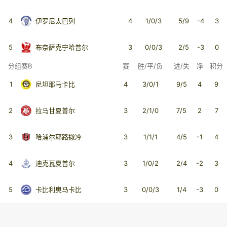
4
伊罗尼太巴列
4
1/0/3
5/9
-4
3
5
布奈萨克宁哈普尔
3
0/0/3
2/5
-3
0
分组赛B
赛
胜/平/负
进/失
净
积分
1
尼坦耶马卡比
4
3/0/1
9/5
4
9
2
拉马甘夏普尔
3
2/1/0
7/5
2
7
3
哈浦尔耶路撒冷
3
1/1/1
4/5
-1
4
4
迪克瓦夏普尔
3
1/0/2
2/4
-2
3
5
卡比利奥马卡比
3
0/0/3
1/4
-3
0