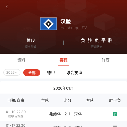
汉堡
Hamburger SV
负
胜
负
平
胜
第13
德甲排名
近期状态
资料
赛程
阵容
全部
德甲
球会友谊
2026
2026年01月
日期/赛事
主队
比分
客队
胜平负
01-10 22:30
2-1
弗赖堡
汉堡
负
德甲 常规赛
01-17 22:30