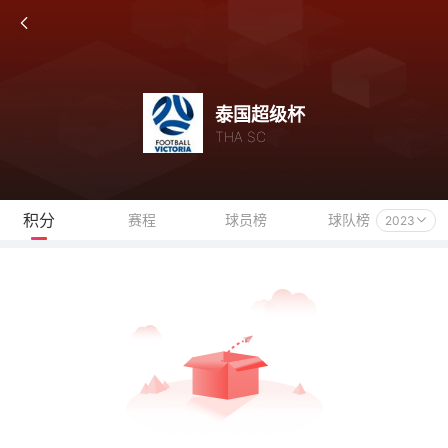
泰国超级杯
THA SC
积分
赛程
球员榜
球队榜
2023