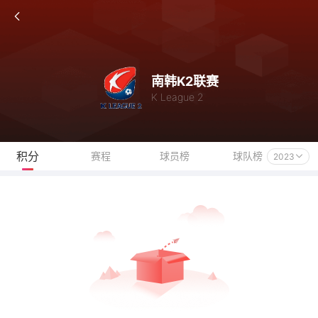
南韩K2联赛
K League 2
积分
赛程
球员榜
球队榜
2023