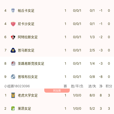
4
帕丘卡女足
1
0/0/1
0/1
-1
0
4
尼卡沙女足
1
0/0/1
0/1
-1
0
6
阿特拉斯女足
1
0/0/1
1/3
-2
0
7
普马斯女足
1
0/0/1
2/5
-3
0
8
圣路易斯竞技女足
1
0/0/1
1/4
-3
0
9
普埃布拉女足
1
0/0/1
0/8
-8
0
小组赛18023096
赛
胜/平/负
进/失
净
积分
附加赛
1
老虎大学女足
1
1/0/0
8/0
8
3
2
莱昂女足
1
1/0/0
5/2
3
3