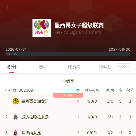
墨西哥女子超级联赛
Mexico Liga MX Femenil
2026-07-31
2027-06-30
2.69%
积分
赛程
球员榜
球队榜
26/27
小组赛
小组赛18023097
赛
胜/平/负
进/失
净
积分
附加赛
1
墨西哥美洲女足
1
1/0/0
3/0
3
3
2
瓜达拉哈拉女足
1
1/0/0
3/1
2
3
3
蒂华纳女足
1
0/0/1
1/2
-1
0