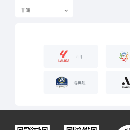
非洲
西甲
瑞典超