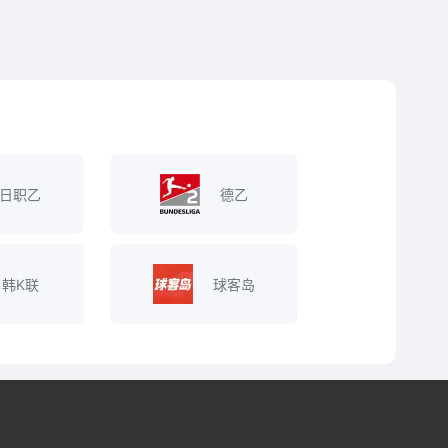
日职乙
德乙
韩K联
球客岛