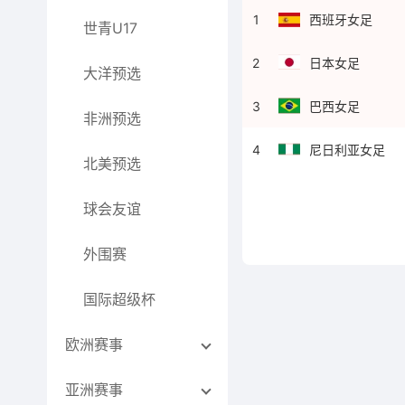
1
西班牙女足
世青U17
2
日本女足
大洋预选
3
巴西女足
非洲预选
4
尼日利亚女足
北美预选
球会友谊
外围赛
国际超级杯
欧洲赛事
亚洲赛事