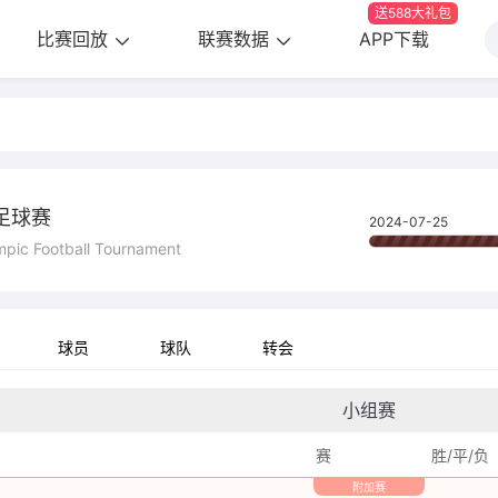
送588大礼包
比赛回放
联赛数据
APP下载
足球赛
2024-07-25
pic Football Tournament
球员
球队
转会
小组赛
赛
胜/平/负
附加赛