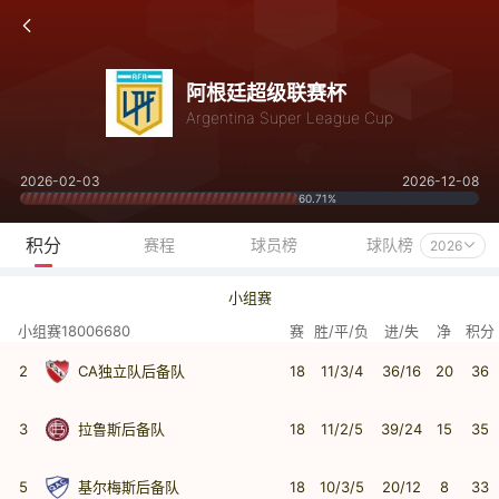
阿根廷超级联赛杯
Argentina Super League Cup
2026-02-03
2026-12-08
60.71%
积分
赛程
球员榜
球队榜
2026
小组赛
小组赛18006680
赛
胜/平/负
进/失
净
积分
2
CA独立队后备队
18
11/3/4
36/16
20
36
3
拉鲁斯后备队
18
11/2/5
39/24
15
35
5
基尔梅斯后备队
18
10/3/5
20/12
8
33