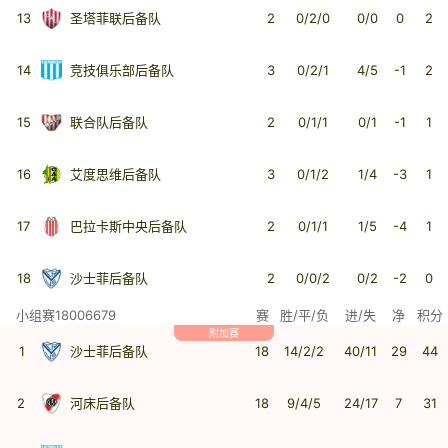
13
圣塔菲联后备队
2
0/2/0
0/0
0
2
14
竞技俱乐部后备队
3
0/2/1
4/5
-1
2
15
联合队后备队
2
0/1/1
0/1
-1
1
16
艾度思维后备队
3
0/1/2
1/4
-3
1
17
巴拉卡斯中央后备队
2
0/1/1
1/5
-4
1
18
沙士菲后备队
2
0/0/2
0/2
-2
0
小组赛18006679
赛
胜/平/负
进/失
净
积分
附加赛
1
沙士菲后备队
18
14/2/2
40/11
29
44
2
河床后备队
18
9/4/5
24/17
7
31