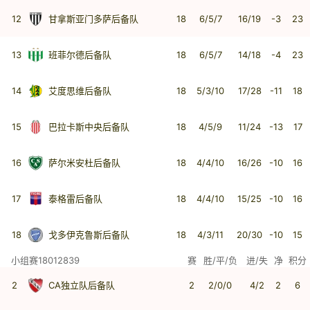
12
甘拿斯亚门多萨后备队
18
6/5/7
16/19
-3
23
13
班菲尔德后备队
18
6/5/7
14/18
-4
23
14
艾度思维后备队
18
5/3/10
17/28
-11
18
15
巴拉卡斯中央后备队
18
4/5/9
11/24
-13
17
16
萨尔米安杜后备队
18
4/4/10
16/26
-10
16
17
泰格雷后备队
18
4/4/10
15/25
-10
16
18
戈多伊克鲁斯后备队
18
4/3/11
20/30
-10
15
小组赛18012839
赛
胜/平/负
进/失
净
积分
2
CA独立队后备队
2
2/0/0
4/2
2
6