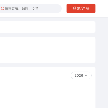
登录/注册
2026