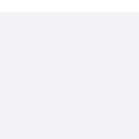
直播版权合作
沙特联
日职联