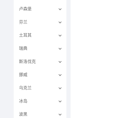
卢森堡
芬兰
土耳其
瑞典
斯洛伐克
挪威
乌克兰
冰岛
波黑