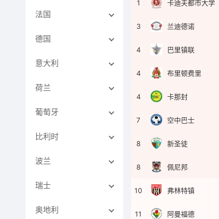
1
卡迪夫都市大学
法国
3
兰迪德诺
德国
4
巴里镇联
意大利
4
布里顿费里
荷兰
4
卡那封
葡萄牙
7
空中巴士
比利时
8
新圣徒
波兰
8
佩尼邦
瑞士
10
弗林特镇
奥地利
11
阿曼福德