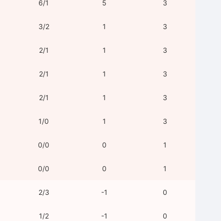
6/1
5
3
3/2
1
3
2/1
1
3
2/1
1
3
2/1
1
3
1/0
1
3
0/0
0
1
0/0
0
1
2/3
-1
0
1/2
-1
0