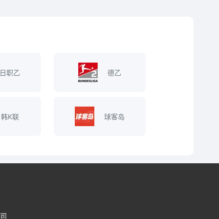
日职乙
德乙
韩K联
球客岛
司