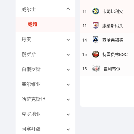
威尔士
11
卡姆比利安
威超
11
康纳斯码头
丹麦
14
西哈弗福德
俄罗斯
15
特雷费林BGC
16
霍利韦尔
白俄罗斯
塞尔维亚
哈萨克斯坦
克罗地亚
阿塞拜疆