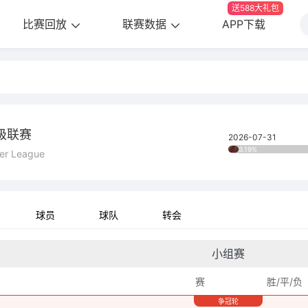
送588大礼包
比赛回放
联赛数据
APP下载
级联赛
2026-07-31
3.19%
er League
球员
球队
转会
小组赛
赛
胜/平/负
争冠轮