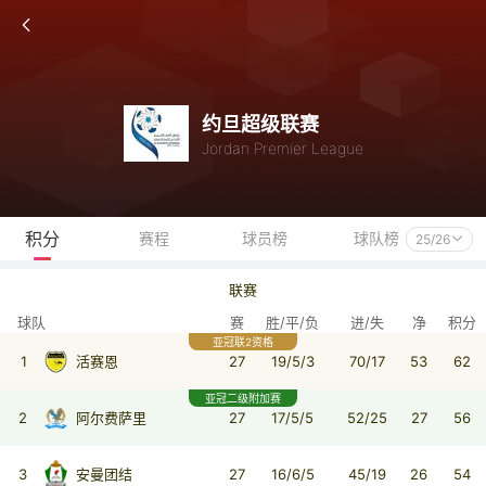
约旦超级联赛
Jordan Premier League
积分
赛程
球员榜
球队榜
25/26
联赛
球队
赛
胜/平/负
进/失
净
积分
亚冠联2资格
1
活赛恩
27
19/5/3
70/17
53
62
亚冠二级附加赛
2
阿尔费萨里
27
17/5/5
52/25
27
56
3
安曼团结
27
16/6/5
45/19
26
54