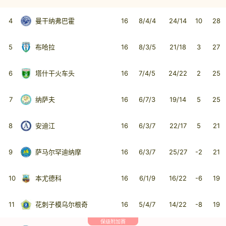
4
曼干纳弗巴霍
16
8/4/4
24/14
10
28
5
布哈拉
16
8/3/5
21/18
3
27
6
塔什干火车头
16
7/4/5
24/22
2
25
7
纳萨夫
16
6/7/3
19/14
5
25
8
安迪江
16
6/3/7
22/17
5
21
9
萨马尔罕迪纳摩
16
6/3/7
25/27
-2
21
10
本尤德科
16
6/1/9
16/22
-6
19
11
花刺子模乌尔根奇
16
5/4/7
14/22
-8
19
保级附加赛