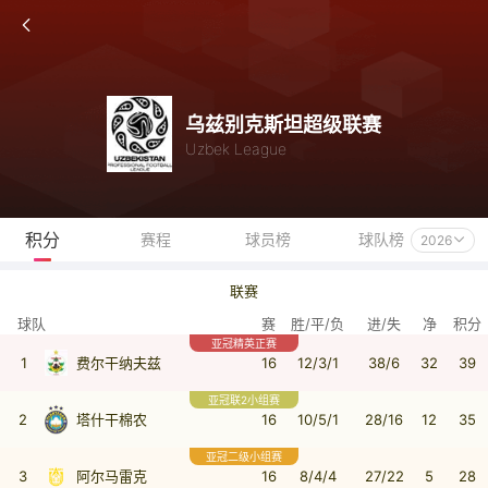
乌兹别克斯坦超级联赛
Uzbek League
积分
赛程
球员榜
球队榜
2026
联赛
球队
赛
胜/平/负
进/失
净
积分
亚冠精英正赛
1
费尔干纳夫兹
16
12/3/1
38/6
32
39
亚冠联2小组赛
2
塔什干棉农
16
10/5/1
28/16
12
35
亚冠二级小组赛
3
阿尔马雷克
16
8/4/4
27/22
5
28