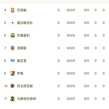
4
巴吞联
0
0/0/0
0/0
0
0
5
曼谷联合队
0
0/0/0
0/0
0
0
6
巴蜀基利
0
0/0/0
0/0
0
0
7
清莱联
0
0/0/0
0/0
0
0
8
春武里
0
0/0/0
0/0
0
0
9
罗勇
0
0/0/0
0/0
0
0
10
阿尤塔亚联
0
0/0/0
0/0
0
0
11
乌泰他尼森林
0
0/0/0
0/0
0
0