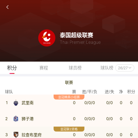
泰国超级联赛
Thai Premier League
积分
赛程
球员榜
球队榜
26/27
联赛
球队
赛
胜/平/负
进/失
净
积分
亚冠精英小组赛
1
武里南
0
0/0/0
0/0
0
0
2
狮子港
0
0/0/0
0/0
0
0
亚冠联2资格
3
拉查布里府
0
0/0/0
0/0
0
0