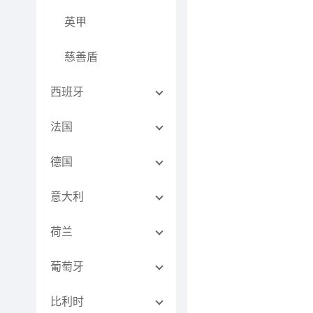
英甲
慈善盾
西班牙
法国
德国
意大利
荷兰
葡萄牙
比利时