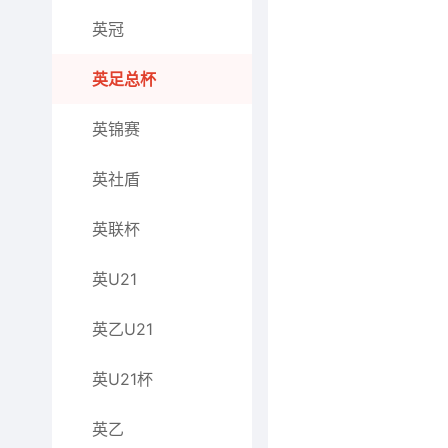
英冠
英足总杯
英锦赛
英社盾
英联杯
英U21
英乙U21
英U21杯
英乙