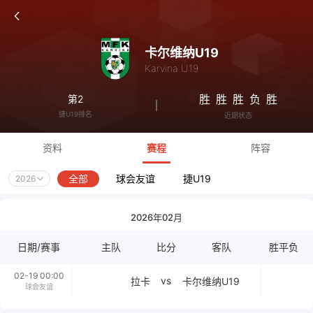
卡尔维纳U19
Karvina U19
胜
胜
胜
负
胜
第2
捷U19排名
近期状态
资料
赛程
阵容
全部
球会友谊
捷U19
2026
2026年02月
日期/赛事
主队
比分
客队
胜平负
02-19 00:00
vs
拉卡
卡尔维纳U19
球会友谊