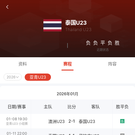
泰国U23
Thailand U23
负
负
平
负
胜
近期状态
资料
赛程
阵容
亚青U23
2026
2026年01月
日期/赛事
主队
比分
客队
胜平负
01-08 19:30
2-1
澳洲U23
泰国U23
负
亚青U23 小组赛
01-11 22:00