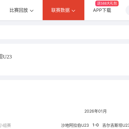
送588大礼包
比赛回放
联赛数据
APP下载
U23
2026年01月
1-0
 小组赛
沙地阿拉伯U23
吉尔吉斯坦U2