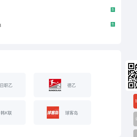
负
负
3
日职乙
德乙
韩K联
球客岛