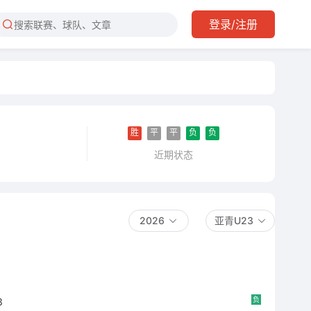
登录/注册
胜
平
平
负
负
近期状态
2026
亚青U23
负
3