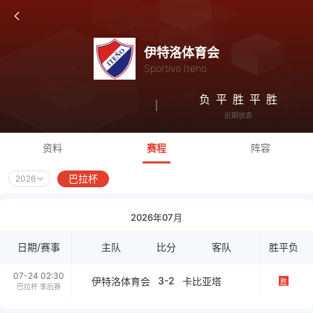
伊特洛体育会
Sportivo Iteno
负
平
胜
平
胜
近期状态
资料
赛程
阵容
巴拉杯
2026
2026年07月
日期/赛事
主队
比分
客队
胜平负
07-24 02:30
3-2
伊特洛体育会
卡比亚塔
胜
巴拉杯 季后赛