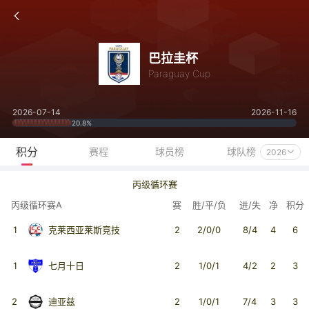
巴拉圭杯
Paraguay Cup
2026-07-14
2026-11-16
20.8%
积分
赛程
球员榜
球队榜
2026
丙级循环赛
丙级循环赛A
赛
胜/平/负
进/失
净
积分
1
克莱西亚莱斯竞技
2
2/0/0
8/4
4
6
1
七月十日
2
1/0/1
4/2
2
3
2
迪亚兹
2
1/0/1
7/4
3
3