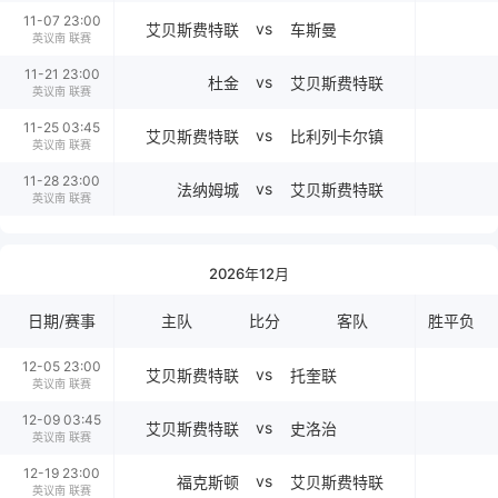
11-07 23:00
vs
艾贝斯费特联
车斯曼
英议南 联赛
11-21 23:00
vs
杜金
艾贝斯费特联
英议南 联赛
11-25 03:45
vs
艾贝斯费特联
比利列卡尔镇
英议南 联赛
11-28 23:00
vs
法纳姆城
艾贝斯费特联
英议南 联赛
2026年12月
日期/赛事
主队
比分
客队
胜平负
12-05 23:00
vs
艾贝斯费特联
托奎联
英议南 联赛
12-09 03:45
vs
艾贝斯费特联
史洛治
英议南 联赛
12-19 23:00
vs
福克斯顿
艾贝斯费特联
英议南 联赛