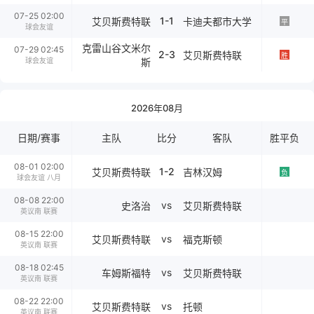
07-25 02:00
1-1
艾贝斯费特联
卡迪夫都市大学
平
球会友谊
克雷山谷文米尔
07-29 02:45
2-3
艾贝斯费特联
胜
球会友谊
斯
2026年08月
日期/赛事
主队
比分
客队
胜平负
08-01 02:00
1-2
艾贝斯费特联
吉林汉姆
负
球会友谊 八月
08-08 22:00
vs
史洛治
艾贝斯费特联
英议南 联赛
08-15 22:00
vs
艾贝斯费特联
福克斯顿
英议南 联赛
08-18 02:45
vs
车姆斯福特
艾贝斯费特联
英议南 联赛
08-22 22:00
vs
艾贝斯费特联
托顿
英议南 联赛