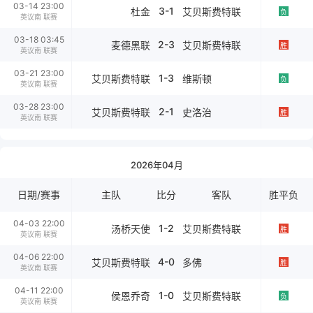
03-14 23:00
3-1
杜金
艾贝斯费特联
负
英议南 联赛
03-18 03:45
2-3
麦德黑联
艾贝斯费特联
胜
英议南 联赛
03-21 23:00
1-3
艾贝斯费特联
维斯顿
负
英议南 联赛
03-28 23:00
2-1
艾贝斯费特联
史洛治
胜
英议南 联赛
2026年04月
日期/赛事
主队
比分
客队
胜平负
04-03 22:00
1-2
汤桥天使
艾贝斯费特联
胜
英议南 联赛
04-06 22:00
4-0
艾贝斯费特联
多佛
胜
英议南 联赛
04-11 22:00
1-0
侯恩乔奇
艾贝斯费特联
负
英议南 联赛