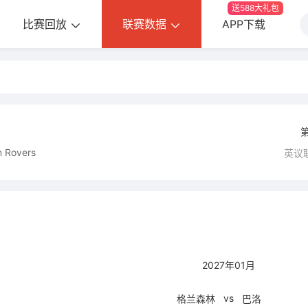
送588大礼包
比赛回放
联赛数据
APP下载
n Rovers
英议
2027年01月
vs
格兰森林
巴洛