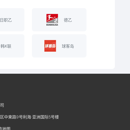
日职乙
德乙
韩K联
球客岛
司
区中柬路9号利海·亚洲国际5号楼
点地图