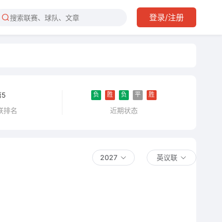
登录/注册
负
胜
负
平
胜
第5
近期状态
联排名
2027
英议联