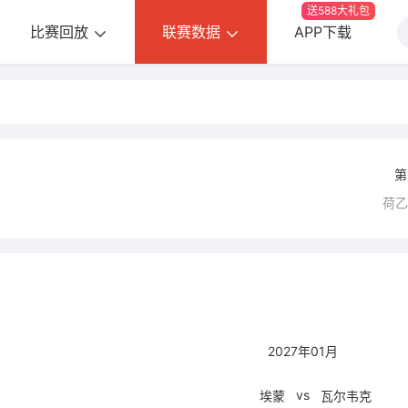
送588大礼包
比赛回放
联赛数据
APP下载
第
荷
2027年01月
vs
埃蒙
瓦尔韦克