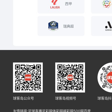
西甲
瑞典超
球客岛公众号
球客岛视频号
球客岛抖
友情链接:
足球直播
足彩网
体彩网
福彩网
500网
百度