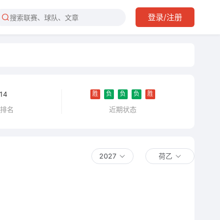
登录/注册
胜
负
负
负
胜
14
近期状态
乙排名
2027
荷乙