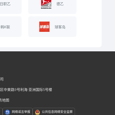
日职乙
德乙
韩K联
球客岛
司
区中柬路9号利海·亚洲国际5号楼
点地图
警
网络谣言举报
公共信息网络安全监察