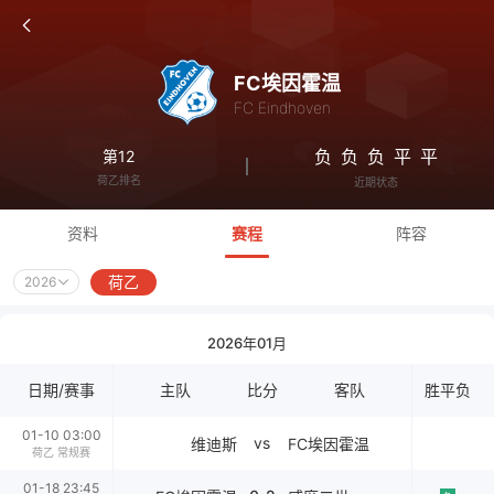
FC埃因霍温
FC Eindhoven
负
负
负
平
平
第12
荷乙排名
近期状态
资料
赛程
阵容
荷乙
2026
2026年01月
日期/赛事
主队
比分
客队
胜平负
01-10 03:00
vs
维迪斯
FC埃因霍温
荷乙 常规赛
01-18 23:45