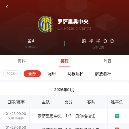
罗萨里奥中央
CA Rosario Central
胜
平
平
负
负
第4
阿甲排名
近期状态
资料
赛程
阵容
全部
阿甲
阿根廷杯
解放者杯
2026
2026年01月
日期/赛事
主队
比分
客队
胜平负
01-25 09:00
1-2
罗萨里奥中央
贝尔格拉诺
负
阿甲 小组赛
01-29 06:00