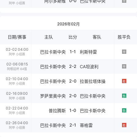
0-0
阿尔多斯维
巴拉卡斯中央
平
阿甲 小组赛
2026年02月
日期/赛事
主队
比分
客队
胜平负
02-02 04:00
1-1
巴拉卡斯中央
利斯特雷
平
阿甲 小组赛
02-06 08:15
2-2
巴拉卡斯中央
CA坦波利
平
阿根廷杯 64强
02-10 04:00
2-0
巴拉卡斯中央
拉普拉塔体操
胜
阿甲 小组赛
02-16 09:00
2-0
罗萨里奥中央
巴拉卡斯中央
负
阿甲 小组赛
02-22 04:00
1-0
普拉腾斯
巴拉卡斯中央
负
阿甲 小组赛
02-26 04:00
2-1
巴拉卡斯中央
蒂格雷
胜
阿甲 小组赛