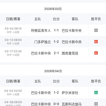
2026年03月
日期/赛事
主队
比分
客队
胜平负
03-02 06:15
1-1
阿根廷青年人
巴拉卡斯中央
平
阿甲 小组赛
03-12 09:00
1-2
门多萨独立
巴拉卡斯中央
胜
阿甲 小组赛
03-17 02:30
2-1
巴拉卡斯中央
图库曼竞技
胜
阿甲 小组赛
2026年04月
日期/赛事
主队
比分
客队
胜平负
04-03 02:00
1-2
巴拉卡斯中央
萨尔米安杜
负
阿甲 小组赛
04-08 06:00
0-0
巴拉卡斯中央
瓦斯科达伽马
平
南球杯 小组赛