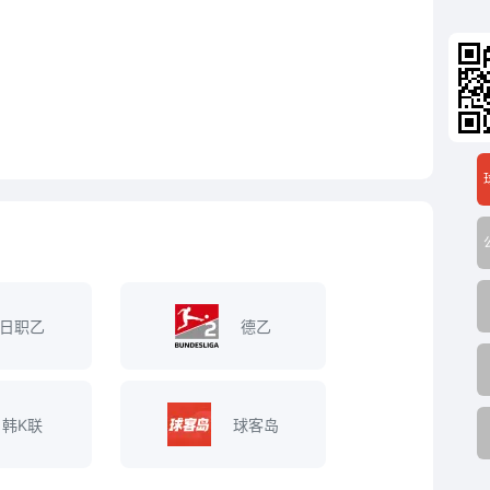
日职乙
德乙
韩K联
球客岛