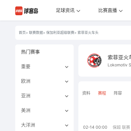
足球资讯
比赛直播
首页
>
联赛数据
>
保加利亚超级联赛
> 索菲亚火车头
热门赛事
索菲亚火
Lokomotiv S
重要
欧洲
资料
赛程
阵容
亚洲
美洲
大洋洲
02-14 00:00
保超 联赛