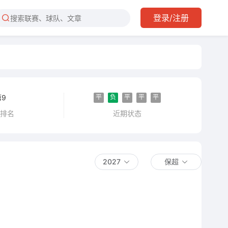
登录/注册
平
负
平
平
平
第9
近期状态
超排名
2027
保超