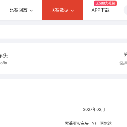
送588大礼包
比赛回放
联赛数据
APP下载
车头
ofia
保
2027年02月
vs
索菲亚火车头
阿尔达