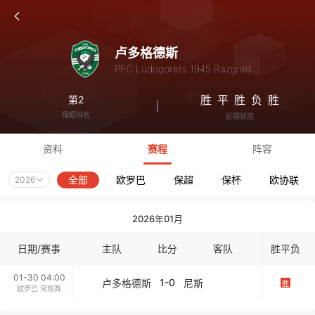
卢多格德斯
PFC Ludogorets 1945 Razgrad
胜
平
胜
负
胜
第2
保超排名
近期状态
资料
赛程
阵容
全部
欧罗巴
保超
保杯
欧协联
2026
2026年01月
日期/赛事
主队
比分
客队
胜平负
01-30 04:00
1-0
卢多格德斯
尼斯
胜
欧罗巴 常规赛