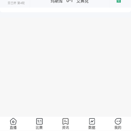
0-1
玛斯库
艾弗克
负
芬兰杯 第4轮
直播
比赛
资讯
数据
我的