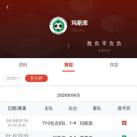
玛斯库
Masku
胜
负
平
负
负
近期状态
资料
赛程
阵容
芬兰杯
2026
2026年04月
日期/赛事
主队
比分
客队
胜平负
04-09 01:15
1-4
TPS杜古B队
玛斯库
胜
芬兰杯 第3轮
04-30 00:45