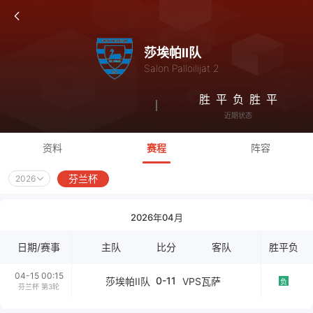
莎埃帕II队
Salon Palloilijat 2
胜
平
负
胜
平
近期状态
资料
赛程
阵容
芬兰杯
2026
2026年04月
日期/赛事
主队
比分
客队
胜平负
04-15 00:15
0-11
莎埃帕II队
VPS瓦萨
负
芬兰杯 第3轮