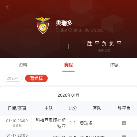
奥瑞多
Clube Oriental de Lisboa
胜
平
负
负
平
近期状态
资料
赛程
阵容
葡锦标
2026
2026年01月
日期/赛事
主队
比分
客队
胜平负
科梅西奥印杜斯
01-10 23:00
1-1
奥瑞多
平
葡锦标
特亚
01-17 23:00