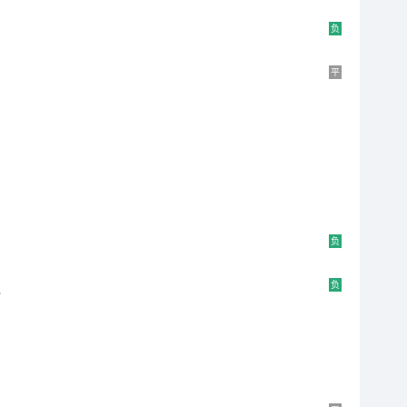
负
平
负
负
队