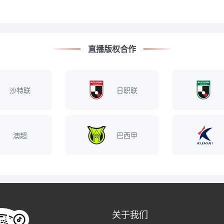
直播版权合作
沙特联
日职联
澳超
巴西甲
关于我们