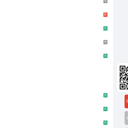
平
胜
负
平
队
负
队
负
负
负