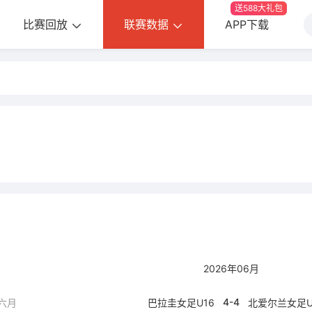
送588大礼包
比赛回放
联赛数据
APP下载
2026年06月
4-4
六月
巴拉圭女足U16
北爱尔兰女足U