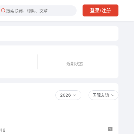
登录/注册
近期状态
2026
国际友谊
平
16