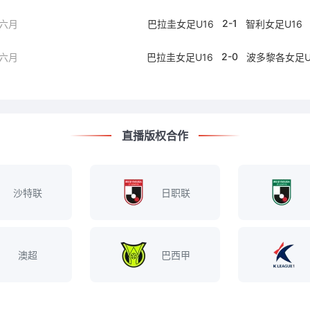
2-1
 六月
巴拉圭女足U16
智利女足U16
2-0
 六月
巴拉圭女足U16
波多黎各女足U
直播版权合作
沙特联
日职联
澳超
巴西甲