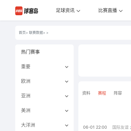
足球资讯
比赛直播
首页
>
联赛数据
>
>
热门赛事
重要
欧洲
资料
赛程
阵容
亚洲
美洲
大洋洲
06-01 22:00
国际友谊 