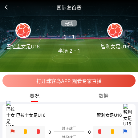
国际友谊赛
完场
2 - 1
巴拉圭女足U16
智利女足U16
半场 2 - 1
打开球客岛APP 观看专家直播
赛况
数据
巴拉圭女足U16
智利女足U16
射正球门
0
0
射偏球门