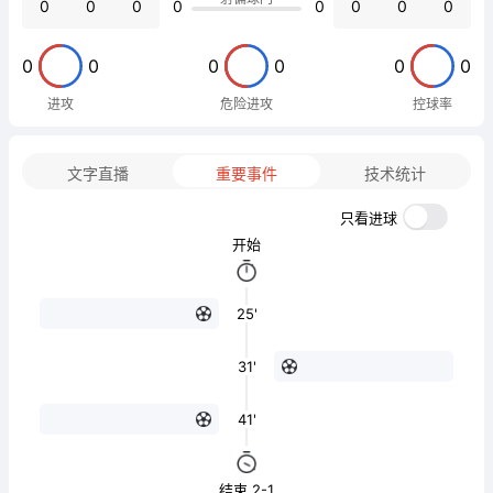
0
0
0
0
0
0
0
0
0
0
0
0
0
0
进攻
危险进攻
控球率
文字直播
重要事件
技术统计
只看进球
开始
25'
31'
41'
结束 2-1