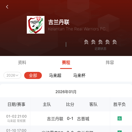
吉兰丹联
Kelantan The Real Warriors FC
负
负
负
负
负
近期状态
资料
赛程
阵容
全部
马来超
马来杯
2026
2026年01月
日期/赛事
主队
比分
客队
胜平负
01-02 21:00
0-1
吉兰丹联
古晋城
负
马来超 常规赛
01-10 17:00