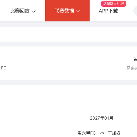
送588大礼包
比赛回放
联赛数据
APP下载
 FC
马来
2027年01月
vs
馬六甲FC
丁加奴