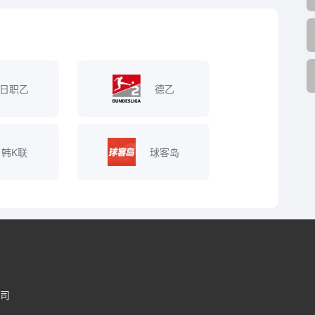
日职乙
德乙
韩K联
球客岛
司