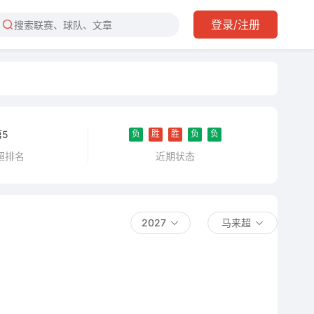
登录/注册
负
胜
胜
负
负
第5
近期状态
超排名
2027
马来超