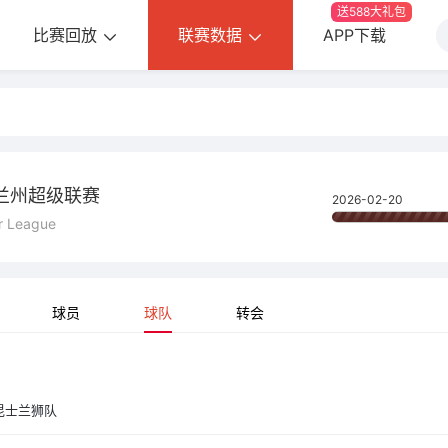
送588大礼包
比赛回放
联赛数据
APP下载
兰州超级联赛
2026-02-20
r League
球员
球队
转会
昆士兰狮队