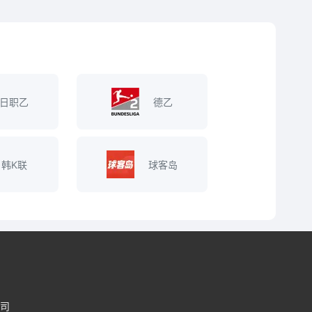
日职乙
德乙
韩K联
球客岛
司