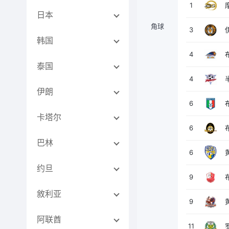
1
日本
角球
3
韩国
4
泰国
4
伊朗
6
卡塔尔
6
巴林
6
约旦
9
敘利亚
9
阿联酋
11