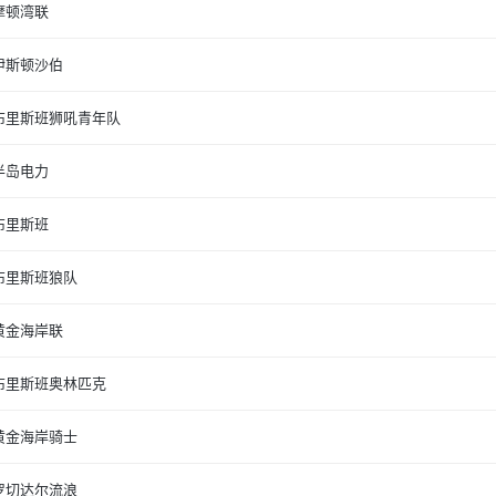
摩顿湾联
伊斯顿沙伯
布里斯班狮吼青年队
半岛电力
布里斯班
布里斯班狼队
黄金海岸联
布里斯班奥林匹克
黄金海岸骑士
罗切达尔流浪