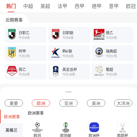
热门
中超
英超
法甲
西甲
德甲
意甲
欧冠
近期赛事
日职乙
日职联
德乙
今日8场
今日6场
今日5场
阿甲
韩K联
瑞典超
今日2场
今日6场
今日2场
荷乙
英足总杯
葡超
今日6场
今日18场
今日2场
重要
欧洲
亚洲
美洲
大洋洲
欧洲赛事
欧洲赛事
英格兰
欧冠
欧协联
欧洲杯
欧超杯