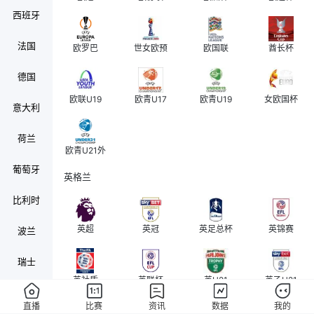
西班牙
法国
欧罗巴
世女欧预
欧国联
酋长杯
德国
欧联U19
欧青U17
欧青U19
女欧国杯
意大利
荷兰
欧青U21外
葡萄牙
英格兰
比利时
英超
英冠
英足总杯
英锦赛
波兰
瑞士
英社盾
英联杯
英U21
英乙U21
奥地利
直播
比赛
资讯
数据
我的