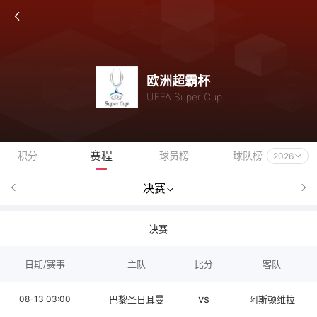
欧洲超霸杯
UEFA Super Cup
赛程
积分
球员榜
球队榜
2026
决赛
决赛
日期/赛事
主队
比分
客队
vs
08-13 03:00
巴黎圣日耳曼
阿斯顿维拉