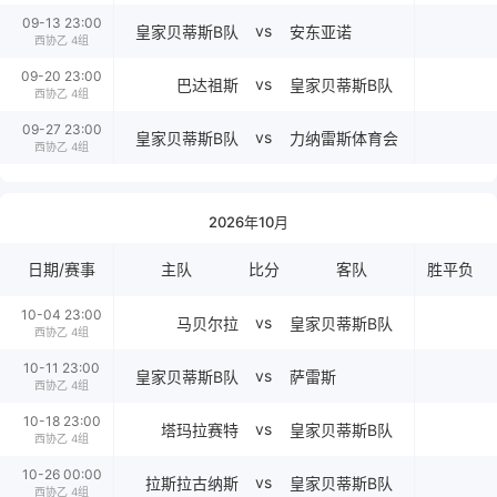
09-13 23:00
vs
皇家贝蒂斯B队
安东亚诺
西协乙 4组
09-20 23:00
vs
巴达祖斯
皇家贝蒂斯B队
西协乙 4组
09-27 23:00
vs
皇家贝蒂斯B队
力纳雷斯体育会
西协乙 4组
2026年10月
日期/赛事
主队
比分
客队
胜平负
10-04 23:00
vs
马贝尔拉
皇家贝蒂斯B队
西协乙 4组
10-11 23:00
vs
皇家贝蒂斯B队
萨雷斯
西协乙 4组
10-18 23:00
vs
塔玛拉赛特
皇家贝蒂斯B队
西协乙 4组
10-26 00:00
vs
拉斯拉古纳斯
皇家贝蒂斯B队
西协乙 4组