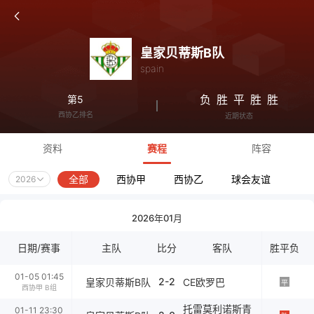
皇家贝蒂斯B队
spain
负
胜
平
胜
胜
第5
西协乙排名
近期状态
资料
赛程
阵容
全部
西协甲
西协乙
球会友谊
2026
2026年01月
日期/赛事
主队
比分
客队
胜平负
01-05 01:45
2-2
皇家贝蒂斯B队
CE欧罗巴
平
西协甲 B组
托雷莫利诺斯青
01-11 23:30