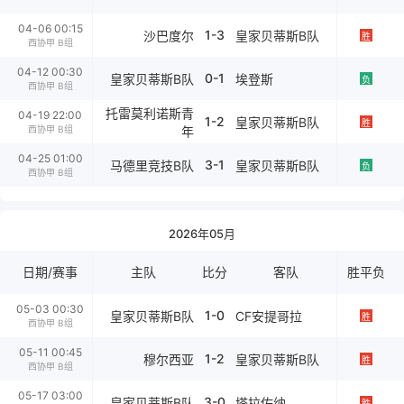
04-06 00:15
1-3
沙巴度尔
皇家贝蒂斯B队
胜
西协甲 B组
04-12 00:30
0-1
皇家贝蒂斯B队
埃登斯
负
西协甲 B组
托雷莫利诺斯青
04-19 22:00
1-2
皇家贝蒂斯B队
胜
西协甲 B组
年
04-25 01:00
3-1
马德里竞技B队
皇家贝蒂斯B队
负
西协甲 B组
2026年05月
日期/赛事
主队
比分
客队
胜平负
05-03 00:30
1-0
皇家贝蒂斯B队
CF安提哥拉
胜
西协甲 B组
05-11 00:45
1-2
穆尔西亚
皇家贝蒂斯B队
胜
西协甲 B组
05-17 03:00
3-0
皇家贝蒂斯B队
塔拉佐纳
胜