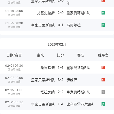
2-0
皇家贝蒂斯B队
胜
西协甲 B组
年
01-18 23:00
2-0
艾基史拉斯
皇家贝蒂斯B队
负
西协甲 B组
01-25 01:30
0-1
皇家贝蒂斯B队
马贝尔拉
负
西协甲 B组
2026年02月
日期/赛事
主队
比分
客队
胜平负
02-01 01:30
1-4
桑鲁玖诺
皇家贝蒂斯B队
胜
西协甲 B组
02-08 19:00
3-2
皇家贝蒂斯B队
伊维萨
胜
西协甲 B组
02-15 04:00
2-2
塔拉戈纳
皇家贝蒂斯B队
平
西协甲 B组
02-21 03:30
1-4
皇家贝蒂斯B队
比利亚雷亚尔B队
负
西协甲 B组