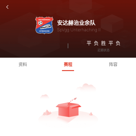
安达赫治业余队
SpVgg Unterhaching II
平
负
胜
平
负
近期状态
资料
赛程
阵容