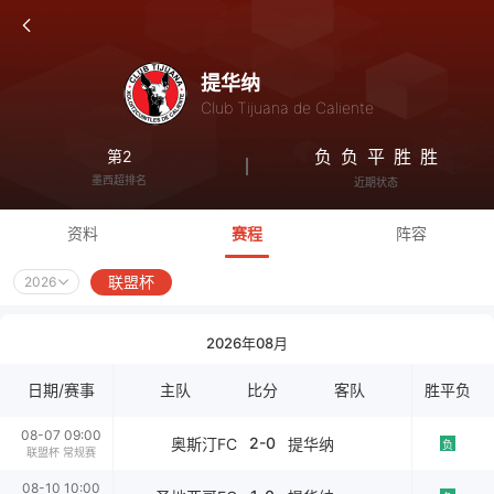
提华纳
Club Tijuana de Caliente
负
负
平
胜
胜
第2
墨西超排名
近期状态
资料
赛程
阵容
联盟杯
2026
2026年08月
日期/赛事
主队
比分
客队
胜平负
08-07 09:00
2-0
奥斯汀FC
提华纳
负
联盟杯 常规赛
08-10 10:00