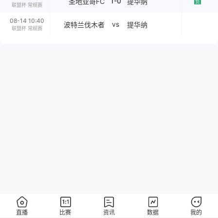
1-0
圣地亚哥FC
提华纳
负
联盟杯 常规赛
08-14 10:40
vs
波特兰伐木者
提华纳
联盟杯 常规赛
直播
比赛
资讯
数据
我的